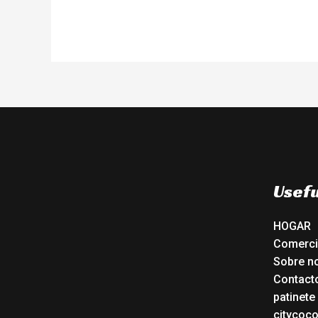
Usefu
HOGAR
Comerc
Sobre n
Contact
patinete
citycoc