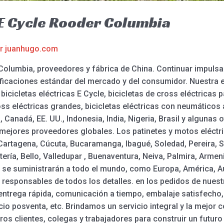
a E Cycle Rooder Columbia
or
juanhugo.com
r Columbia, proveedores y fábrica de China. Continuar impuls
ificaciones estándar del mercado y del consumidor. Nuestra
bicicletas eléctricas E Cycle, bicicletas de cross eléctricas 
cross eléctricas grandes, bicicletas eléctricas con neumátic
 Canadá, EE. UU., Indonesia, India, Nigeria, Brasil y alguna
 mejores proveedores globales. Los patinetes y motos eléct
a, Cartagena, Cúcuta, Bucaramanga, Ibagué, Soledad, Pereira,
ería, Bello, Valledupar , Buenaventura, Neiva, Palmira, Armen
n se suministrarán a todo el mundo, como Europa, América, A
esponsables de todos los detalles. en los pedidos de nuestro
 entrega rápida, comunicación a tiempo, embalaje satisfecho
io posventa, etc. Brindamos un servicio integral y la mejor c
os clientes, colegas y trabajadores para construir un futuro