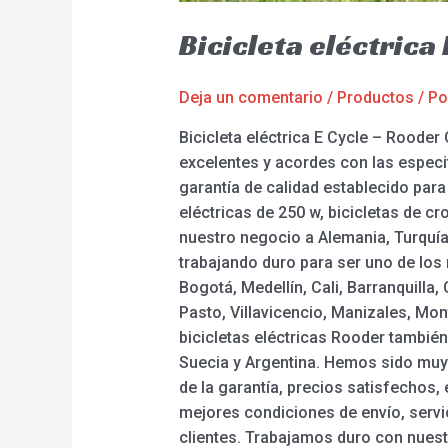
Bicicleta eléctric
Deja un comentario
/
Productos
/ P
Bicicleta eléctrica E Cycle – Roode
excelentes y acordes con las espec
garantía de calidad establecido para 
eléctricas de 250 w, bicicletas de 
nuestro negocio a Alemania, Turquía,
trabajando duro para ser uno de los
Bogotá, Medellín, Cali, Barranquill
Pasto, Villavicencio, Manizales, Mont
bicicletas eléctricas Rooder tambié
Suecia y Argentina. Hemos sido muy r
de la garantía, precios satisfechos,
mejores condiciones de envío, servic
clientes. Trabajamos duro con nuestr