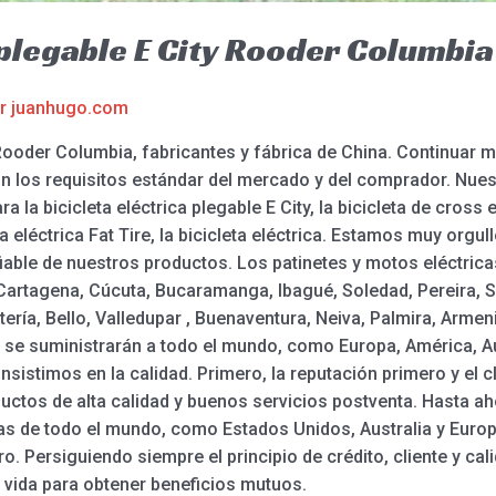
 plegable E City Rooder Columbia
or
juanhugo.com
– Rooder Columbia, fabricantes y fábrica de China. Continuar
on los requisitos estándar del mercado y del comprador. Nues
 la bicicleta eléctrica plegable E City, la bicicleta de cross
leta eléctrica Fat Tire, la bicicleta eléctrica. Estamos muy org
nfiable de nuestros productos. Los patinetes y motos eléctri
a, Cartagena, Cúcuta, Bucaramanga, Ibagué, Soledad, Pereira,
ería, Bello, Valledupar , Buenaventura, Neiva, Palmira, Armen
n se suministrarán a todo el mundo, como Europa, América, A
Insistimos en la calidad. Primero, la reputación primero y el 
ctos de alta calidad y buenos servicios postventa. Hasta ah
as de todo el mundo, como Estados Unidos, Australia y Euro
ero. Persiguiendo siempre el principio de crédito, cliente y 
 vida para obtener beneficios mutuos.