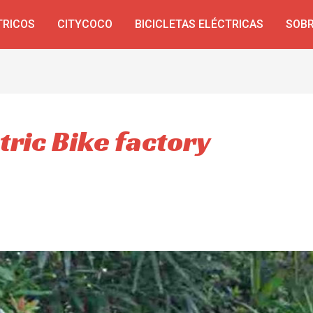
TRICOS
CITYCOCO
BICICLETAS ELÉCTRICAS
SOBR
ctric Bike factory