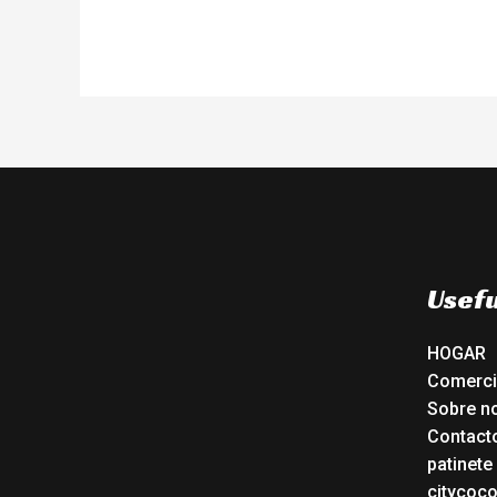
Usefu
HOGAR
Comerc
Sobre n
Contact
patinete
citycoc