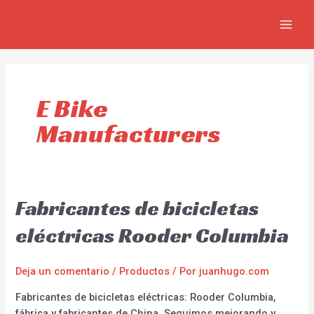
Ir
MAIN
al
MEN
contenido
E Bike
Manufacturers
Fabricantes de bicicletas
eléctricas Rooder Columbia
Deja un comentario
/
Productos
/ Por
juanhugo.com
Fabricantes de bicicletas eléctricas: Rooder Columbia,
fábrica y fabricantes de China. Seguimos mejorando y