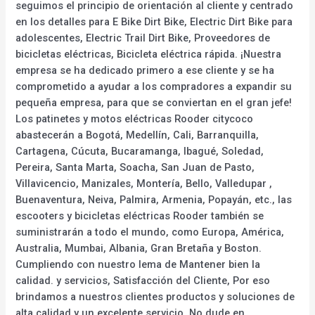
seguimos el principio de orientación al cliente y centrado
en los detalles para E Bike Dirt Bike, Electric Dirt Bike para
adolescentes, Electric Trail Dirt Bike, Proveedores de
bicicletas eléctricas, Bicicleta eléctrica rápida. ¡Nuestra
empresa se ha dedicado primero a ese cliente y se ha
comprometido a ayudar a los compradores a expandir su
pequeña empresa, para que se conviertan en el gran jefe!
Los patinetes y motos eléctricas Rooder citycoco
abastecerán a Bogotá, Medellín, Cali, Barranquilla,
Cartagena, Cúcuta, Bucaramanga, Ibagué, Soledad,
Pereira, Santa Marta, Soacha, San Juan de Pasto,
Villavicencio, Manizales, Montería, Bello, Valledupar ,
Buenaventura, Neiva, Palmira, Armenia, Popayán, etc., las
escooters y bicicletas eléctricas Rooder también se
suministrarán a todo el mundo, como Europa, América,
Australia, Mumbai, Albania, Gran Bretaña y Boston.
Cumpliendo con nuestro lema de Mantener bien la
calidad. y servicios, Satisfacción del Cliente, Por eso
brindamos a nuestros clientes productos y soluciones de
alta calidad y un excelente servicio. No dude en