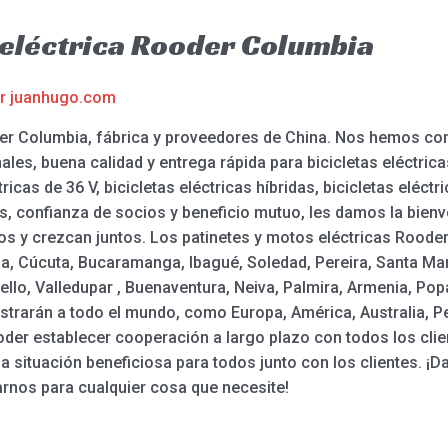
a eléctrica Rooder Columbia
or
juanhugo.com
ooder Columbia, fábrica y proveedores de China. Nos hemos c
es, buena calidad y entrega rápida para bicicletas eléctricas
icas de 36 V, bicicletas eléctricas híbridas, bicicletas eléct
 confianza de socios y beneficio mutuo, les damos la bienv
tos y crezcan juntos. Los patinetes y motos eléctricas Rood
ena, Cúcuta, Bucaramanga, Ibagué, Soledad, Pereira, Santa Ma
ello, Valledupar , Buenaventura, Neiva, Palmira, Armenia, Popa
strarán a todo el mundo, como Europa, América, Australia, P
oder establecer cooperación a largo plazo con todos los cl
na situación beneficiosa para todos junto con los clientes. ¡
arnos para cualquier cosa que necesite!