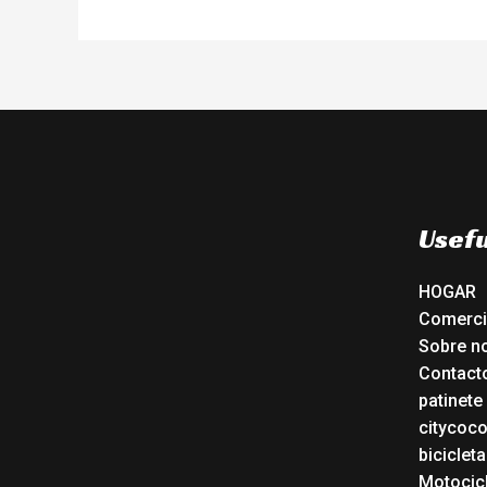
Usefu
HOGAR
Comerc
Sobre n
Contact
patinete
citycoc
bicicleta
Motocicl