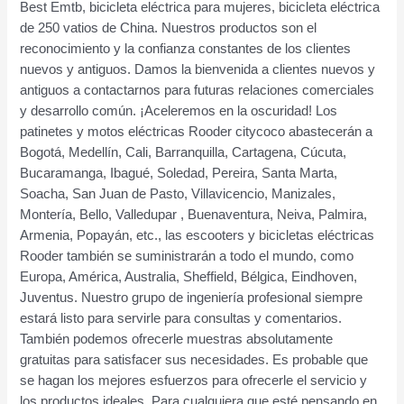
Best Emtb, bicicleta eléctrica para mujeres, bicicleta eléctrica
de 250 vatios de China. Nuestros productos son el
reconocimiento y la confianza constantes de los clientes
nuevos y antiguos. Damos la bienvenida a clientes nuevos y
antiguos a contactarnos para futuras relaciones comerciales
y desarrollo común. ¡Aceleremos en la oscuridad! Los
patinetes y motos eléctricas Rooder citycoco abastecerán a
Bogotá, Medellín, Cali, Barranquilla, Cartagena, Cúcuta,
Bucaramanga, Ibagué, Soledad, Pereira, Santa Marta,
Soacha, San Juan de Pasto, Villavicencio, Manizales,
Montería, Bello, Valledupar , Buenaventura, Neiva, Palmira,
Armenia, Popayán, etc., las escooters y bicicletas eléctricas
Rooder también se suministrarán a todo el mundo, como
Europa, América, Australia, Sheffield, Bélgica, Eindhoven,
Juventus. Nuestro grupo de ingeniería profesional siempre
estará listo para servirle para consultas y comentarios.
También podemos ofrecerle muestras absolutamente
gratuitas para satisfacer sus necesidades. Es probable que
se hagan los mejores esfuerzos para ofrecerle el servicio y
los productos ideales. Para cualquiera que esté pensando en