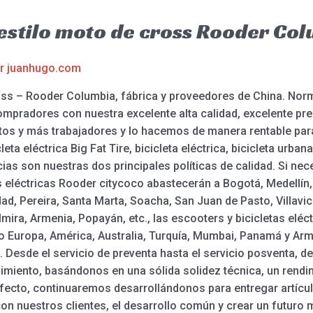
 estilo moto de cross Rooder Co
or
juanhugo.com
cross – Rooder Columbia, fábrica y proveedores de China. N
mpradores con nuestra excelente alta calidad, excelente pre
 y más trabajadores y lo hacemos de manera rentable para Di
leta eléctrica Big Fat Tire, bicicleta eléctrica, bicicleta urban
cias son nuestras dos principales políticas de calidad. Si ne
eléctricas Rooder citycoco abastecerán a Bogotá, Medellín, C
, Pereira, Santa Marta, Soacha, San Juan de Pasto, Villavic
lmira, Armenia, Popayán, etc., las escooters y bicicletas elé
o Europa, América, Australia, Turquía, Mumbai, Panamá y A
 Desde el servicio de preventa hasta el servicio posventa, d
nimiento, basándonos en una sólida solidez técnica, un rendi
fecto, continuaremos desarrollándonos para entregar artículos
n nuestros clientes, el desarrollo común y crear un futuro m