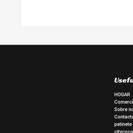
Usefu
HOGAR
Comerc
Sobre n
Contact
patinete
citycoc