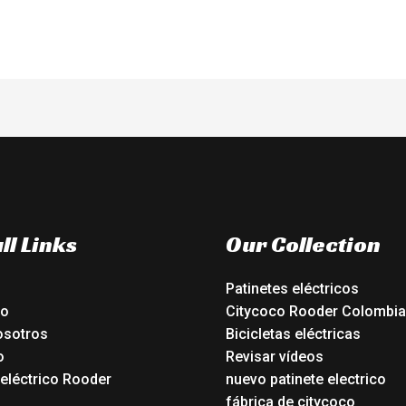
ll Links
Our Collection
Patinetes eléctricos
io
Citycoco Rooder Colombia
osotros
Bicicletas eléctricas
o
Revisar vídeos
 eléctrico Rooder
nuevo patinete electrico
o
fábrica de citycoco