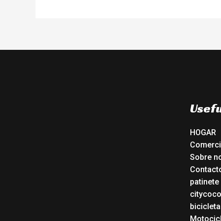
Usefu
HOGAR
Comerc
Sobre n
Contact
patinete
citycoc
bicicleta
Motocicl