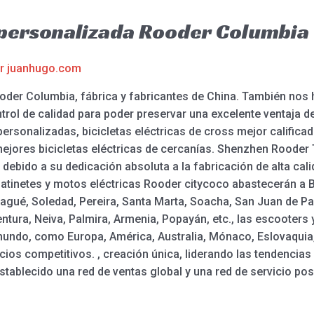
a personalizada Rooder Columbia
or
juanhugo.com
Rooder Columbia, fábrica y fabricantes de China. También no
trol de calidad para poder preservar una excelente ventaja 
personalizadas, bicicletas eléctricas de cross mejor calificada
s mejores bicicletas eléctricas de cercanías. Shenzhen Roode
ebido a su dedicación absoluta a la fabricación de alta calid
 patinetes y motos eléctricas Rooder citycoco abastecerán a Bo
gué, Soledad, Pereira, Santa Marta, Soacha, San Juan de Pas
ntura, Neiva, Palmira, Armenia, Popayán, etc., las escooters 
mundo, como Europa, América, Australia, Mónaco, Eslovaquia
ios competitivos. , creación única, liderando las tendencias 
establecido una red de ventas global y una red de servicio pos