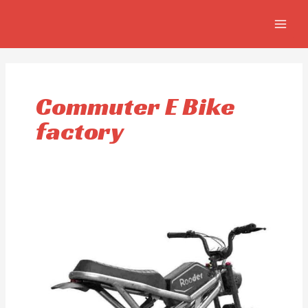
Ir
MAIN
al
MEN
contenido
Commuter E Bike
factory