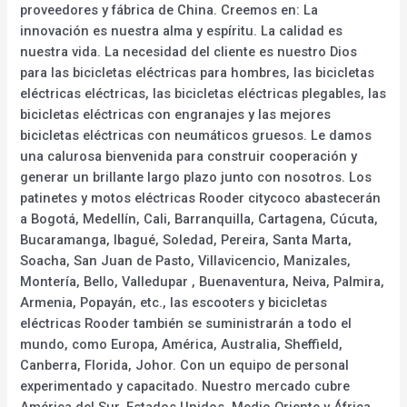
proveedores y fábrica de China. Creemos en: La
innovación es nuestra alma y espíritu. La calidad es
nuestra vida. La necesidad del cliente es nuestro Dios
para las bicicletas eléctricas para hombres, las bicicletas
eléctricas eléctricas, las bicicletas eléctricas plegables, las
bicicletas eléctricas con engranajes y las mejores
bicicletas eléctricas con neumáticos gruesos. Le damos
una calurosa bienvenida para construir cooperación y
generar un brillante largo plazo junto con nosotros. Los
patinetes y motos eléctricas Rooder citycoco abastecerán
a Bogotá, Medellín, Cali, Barranquilla, Cartagena, Cúcuta,
Bucaramanga, Ibagué, Soledad, Pereira, Santa Marta,
Soacha, San Juan de Pasto, Villavicencio, Manizales,
Montería, Bello, Valledupar , Buenaventura, Neiva, Palmira,
Armenia, Popayán, etc., las escooters y bicicletas
eléctricas Rooder también se suministrarán a todo el
mundo, como Europa, América, Australia, Sheffield,
Canberra, Florida, Johor. Con un equipo de personal
experimentado y capacitado. Nuestro mercado cubre
América del Sur, Estados Unidos, Medio Oriente y África