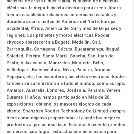
bicicleta de cross E más rápida, el diseño de bicicletas
eléctricas, la mejor bicicleta eléctrica para arena. Ahora
hemos establecido relaciones comerciales estables y
duraderas con clientes de América del Norte, Europa
occidental, África, América del Sur y más de 60 países y
regiones. Los patinetes y motos eléctricas Rooder
citycoco abastecerán a Bogotá, Medellín, Cali,
Barranquilla, Cartagena, Cúcuta, Bucaramanga, Ibagué,
Soledad, Pereira, Santa Marta, Soacha, San Juan de
Pasto, Villavicencio, Manizales, Montería, Bello,
Valledupar , Buenaventura, Neiva, Palmira, Armenia,
Popayán, etc., las escooters y bicicletas eléctricas Rooder
también se suministrarán a todo el mundo, como Europa,
América, Australia, Londres, Jordania, Panamá, Yemen.
Durante 11 años, hemos participado en Más de 20
exposiciones, obtiene los mayores elogios de cada
cliente. Shenzhen Rooder Technology Co Limited siempre
tiene como objetivo proporcionar al cliente los mejores
productos al precio más bajo. Estamos haciendo grandes
esfuerzos para lograr esta situación beneficiosa para