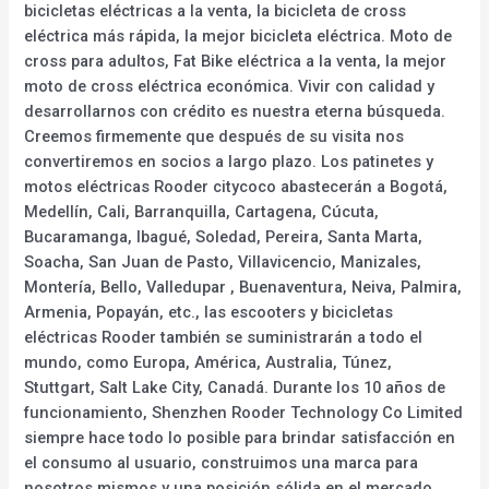
bicicletas eléctricas a la venta, la bicicleta de cross
eléctrica más rápida, la mejor bicicleta eléctrica. Moto de
cross para adultos, Fat Bike eléctrica a la venta, la mejor
moto de cross eléctrica económica. Vivir con calidad y
desarrollarnos con crédito es nuestra eterna búsqueda.
Creemos firmemente que después de su visita nos
convertiremos en socios a largo plazo. Los patinetes y
motos eléctricas Rooder citycoco abastecerán a Bogotá,
Medellín, Cali, Barranquilla, Cartagena, Cúcuta,
Bucaramanga, Ibagué, Soledad, Pereira, Santa Marta,
Soacha, San Juan de Pasto, Villavicencio, Manizales,
Montería, Bello, Valledupar , Buenaventura, Neiva, Palmira,
Armenia, Popayán, etc., las escooters y bicicletas
eléctricas Rooder también se suministrarán a todo el
mundo, como Europa, América, Australia, Túnez,
Stuttgart, Salt Lake City, Canadá. Durante los 10 años de
funcionamiento, Shenzhen Rooder Technology Co Limited
siempre hace todo lo posible para brindar satisfacción en
el consumo al usuario, construimos una marca para
nosotros mismos y una posición sólida en el mercado