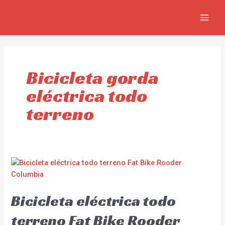
Ir
MAI
al
MEN
contenido
Bicicleta gorda
eléctrica todo
terreno
Bicicleta eléctrica todo
terreno Fat Bike Rooder