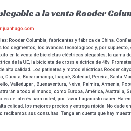
 plegable a la venta Rooder Colu
or
juanhugo.com
bles: Rooder Columbia, fabricantes y fábrica de China. Conf
s los segmentos, los avances tecnológicos y, por supuesto,
ito en la venta de bicicletas eléctricas plegables, la gama de b
éctrica de la UE, la bicicleta de cross eléctrica de 48v. Pro
y de alta calidad. Los patinetes y motos eléctricas Rooder ci
ena, Cúcuta, Bucaramanga, Ibagué, Soledad, Pereira, Santa Ma
ello, Valledupar , Buenaventura, Neiva, Palmira, Armenia, Popa
strarán a todo el mundo, como Europa, América, Australia, S
lo es de interés para usted, por favor háganoslo saber. Hare
ta calidad, los mejores precios y entrega rápida. No dude e
recibamos sus consultas. Tenga en cuenta que hay muestr