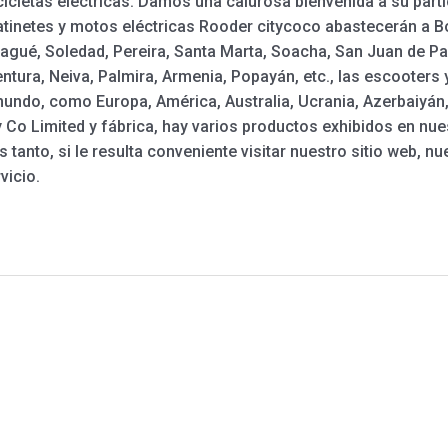
icletas eléctricas. Damos una calurosa bienvenida a su part
inetes y motos eléctricas Rooder citycoco abastecerán a Bogo
gué, Soledad, Pereira, Santa Marta, Soacha, San Juan de Pas
ntura, Neiva, Palmira, Armenia, Popayán, etc., las escooters 
mundo, como Europa, América, Australia, Ucrania, Azerbaiyán
Co Limited y fábrica, hay varios productos exhibidos en nue
 tanto, si le resulta conveniente visitar nuestro sitio web, n
vicio.