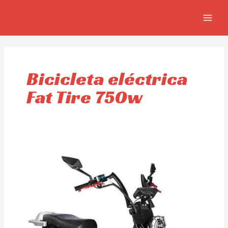
Ir
MAIN
al
MEN
contenido
Bicicleta eléctrica
Fat Tire 750w