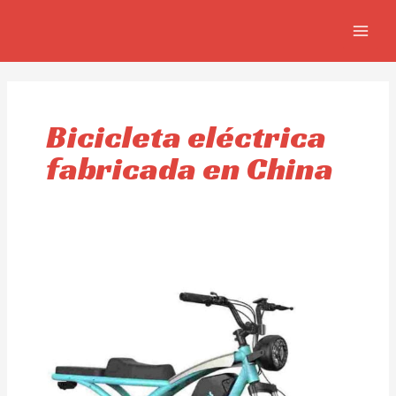
Ir
MAIN
al
MEN
contenido
Bicicleta eléctrica
fabricada en China