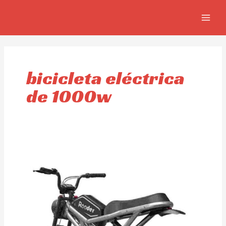
Ir
MAIN
al
MEN
contenido
bicicleta eléctrica
de 1000w