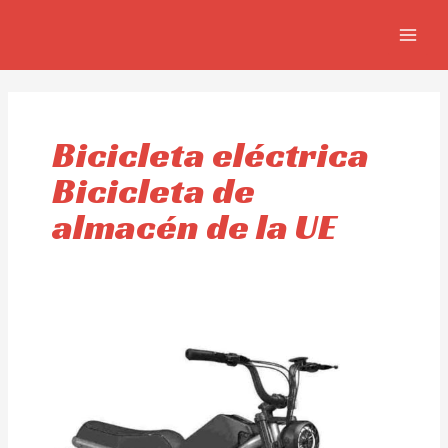
Ir
MAIN
al
MEN
contenido
Bicicleta eléctrica
Bicicleta de
almacén de la UE