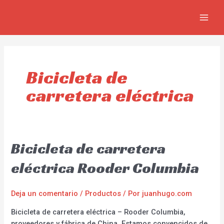
Ir
MAIN
al
MEN
contenido
Bicicleta de
carretera eléctrica
Bicicleta de carretera
eléctrica Rooder Columbia
Deja un comentario
/
Productos
/ Por
juanhugo.com
Bicicleta de carretera eléctrica – Rooder Columbia,
proveedores y fábrica de China. Estamos convencidos de