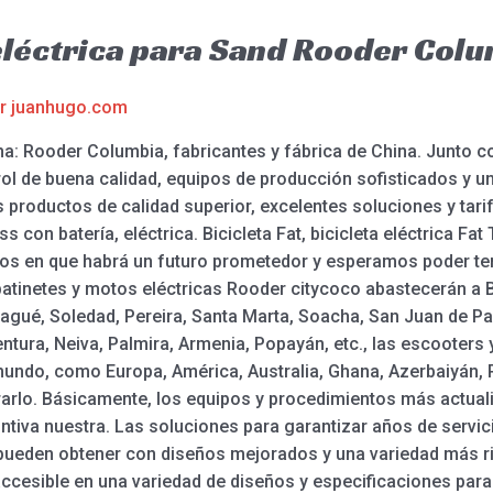
 eléctrica para Sand Rooder Col
or
juanhugo.com
ena: Rooder Columbia, fabricantes y fábrica de China. Junto co
trol de buena calidad, equipos de producción sofisticados y u
productos de calidad superior, excelentes soluciones y tarif
ss con batería, eléctrica. Bicicleta Fat, bicicleta eléctrica Fat
iamos en que habrá un futuro prometedor y esperamos poder t
atinetes y motos eléctricas Rooder citycoco abastecerán a Bo
gué, Soledad, Pereira, Santa Marta, Soacha, San Juan de Pas
ntura, Neiva, Palmira, Armenia, Popayán, etc., las escooters 
 mundo, como Europa, América, Australia, Ghana, Azerbaiyán,
rarlo. Básicamente, los equipos y procedimientos más actual
intiva nuestra. Las soluciones para garantizar años de servic
pueden obtener con diseños mejorados y una variedad más ric
 accesible en una variedad de diseños y especificaciones par