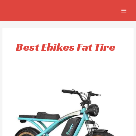
Ir
MAIN
al
MEN
contenido
Best Ebikes Fat Tire