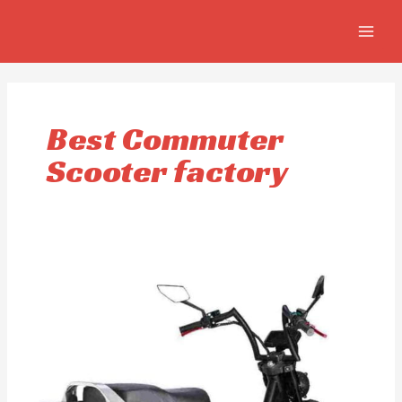
Ir
MAIN
al
MEN
contenido
Best Commuter
Scooter factory