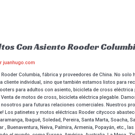
ltos Con Asiento Rooder Columb
or
juanhugo.com
 Rooder Columbia, fábrica y proveedores de China. No solo 
a cliente individual, sino que también estamos listos para rec
ers para adultos con asiento, bicicleta de cross eléctrica pa
 Venta de motos de cross, bicicleta eléctrica plegable. Damos
osotros para futuras relaciones comerciales. Nuestros pro
e! Los patinetes y motos eléctricas Rooder citycoco abastece
aramanga, Ibagué, Soledad, Pereira, Santa Marta, Soacha, Sa
r , Buenaventura, Neiva, Palmira, Armenia, Popayán, etc., las
todo el mundo, como Europa, América, Australia, La Meca, Z