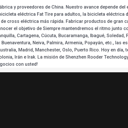
 fábrica y proveedores de China. Nuestro avance depende del e
cleta eléctrica Fat Tire para adultos, la bicicleta eléctrica 
eta de cross eléctrica más rápida. Fabricar productos de gran 
cer el objetivo de Siempre mantendremos el ritmo junto con
anquilla, Cartagena, Cúcuta, Bucaramanga, Ibagué, Soledad, 
 , Buenaventura, Neiva, Palmira, Armenia, Popayán, etc., las e
stralia, Madrid, Manchester, Oslo, Puerto Rico. Hoy en día, 
a, Polonia, Irán e Irak. La misión de Shenzhen Rooder Technol
egocios con usted!