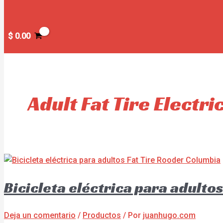
$
0.00
Adult Fat Tire Electri
Bicicleta eléctrica para adulto
Deja un comentario
/
Productos
/ Por
juanhugo.com