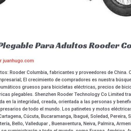
a Plegable Para Adultos Rooder C
or
juanhugo.com
ultos: Rooder Columbia, fabricantes y proveedores de China. 
presarial; El crecimiento de compradores es nuestra búsqued
eumáticos gruesos para bicicletas eléctricas, precios de bici
éctricas plegables. Shenzhen Rooder Technology Co Limited tra
 en la integridad, creada, orientada a las personas y bene
presarios de todo el mundo. Los patinetes y motos eléctric
a, Cartagena, Cúcuta, Bucaramanga, Ibagué, Soledad, Pereira,
ería, Bello, Valledupar , Buenaventura, Neiva, Palmira, Armen
n se suministrarán a todo el mundo, como Europa, América, A