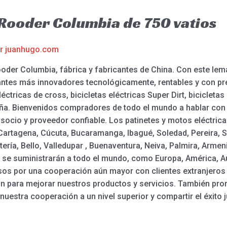
a Rooder Columbia de 750 vatios
or
juanhugo.com
 Rooder Columbia, fábrica y fabricantes de China. Con este l
ntes más innovadores tecnológicamente, rentables y con pre
léctricas de cross, bicicletas eléctricas Super Dirt, bicicleta
taña. Bienvenidos compradores de todo el mundo a hablar co
socio y proveedor confiable. Los patinetes y motos eléctric
a, Cartagena, Cúcuta, Bucaramanga, Ibagué, Soledad, Pereira,
ería, Bello, Valledupar , Buenaventura, Neiva, Palmira, Armen
 se suministrarán a todo el mundo, como Europa, América, Aust
osos por una cooperación aún mayor con clientes extranjeros
ón para mejorar nuestros productos y servicios. También pr
uestra cooperación a un nivel superior y compartir el éxito 