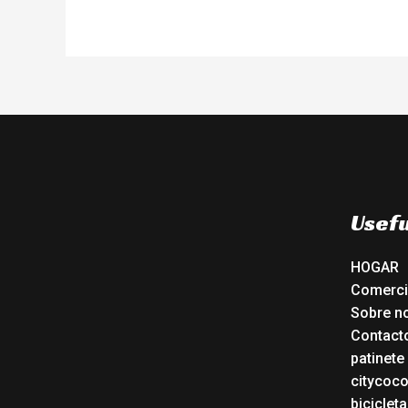
Usefu
HOGAR
Comerc
Sobre n
Contact
patinete
citycoc
bicicleta