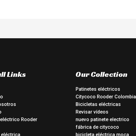
ll Links
Our Collection
Patinetes eléctricos
io
Citycoco Rooder Colombia
osotros
Bicicletas eléctricas
o
Revisar vídeos
 eléctrico Rooder
nuevo patinete electrico
o
fábrica de citycoco
 eléctrica
bicicleta eléctrica moca