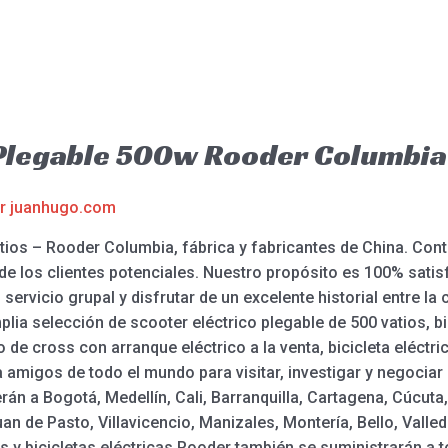
 Plegable 500w Rooder Columbia
or
juanhugo.com
atios – Rooder Columbia, fábrica y fabricantes de China. Co
 de los clientes potenciales. Nuestro propósito es 100% satis
servicio grupal y disfrutar de un excelente historial entre la
a selección de scooter eléctrico plegable de 500 vatios, bic
oto de cross con arranque eléctrico a la venta, bicicleta elé
a amigos de todo el mundo para visitar, investigar y negocia
rán a Bogotá, Medellín, Cali, Barranquilla, Cartagena, Cúcut
an de Pasto, Villavicencio, Manizales, Montería, Bello, Valled
rs y bicicletas eléctricas Rooder también se suministrarán a