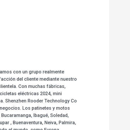
ntamos con un grupo realmente
facción del cliente mediante nuestro
 clientela. Con muchas fábricas,
icletas eléctricas 2024, mini
ctrica. Shenzhen Rooder Technology Co
r negocios. Los patinetes y motos
a, Bucaramanga, Ibagué, Soledad,
upar , Buenaventura, Neiva, Palmira,
 todo el mundo, como Europa,