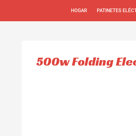
Ir
HOGAR
PATINETES ELÉC
al
contenido
500w Folding Elec