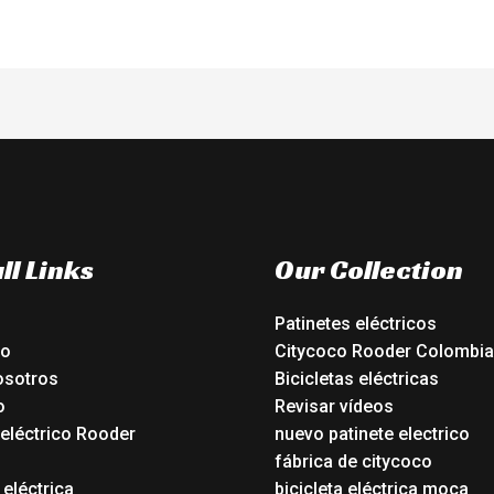
ll Links
Our Collection
Patinetes eléctricos
io
Citycoco Rooder Colombia
osotros
Bicicletas eléctricas
o
Revisar vídeos
 eléctrico Rooder
nuevo patinete electrico
o
fábrica de citycoco
 eléctrica
bicicleta eléctrica moca