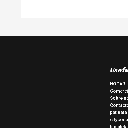
Usefu
HOGAR
Comerc
Sobre n
Contact
patinete
citycoc
bicicleta