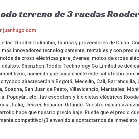
 todo terreno de 3 ruedas Roode
or
juanhugo.com
 ruedas: Rooder Columbia, fábrica y proveedores de China. C
s más innovadores tecnológicamente, rentables y con precio
motos de cross eléctricas para jóvenes, motos de cross eléctr
ara adultos. Shenzhen Rooder Technology Co Limited se dedica
competitivos, haciendo que cada cliente esté satisfecho con 
 citycoco abastecerán a Bogotá, Medellín, Cali, Barranquilla
a, Soacha, San Juan de Pasto, Villavicencio, Manizales, Monter
a, Popayán, etc., las escooters y bicicletas eléctricas Roode
ia, Italia, Denver, Ecuador, Orlando. Nuestro equipo avanzad
sarrollo hace que nuestro precio baje. Puede que el precio q
ente competitivo! ¡Bienvenido a contactarnos de inmediato 