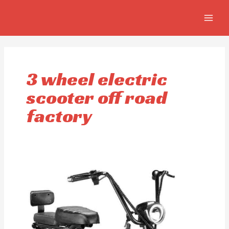
Ir
MAIN
al
MEN
contenido
3 wheel electric
scooter off road
factory