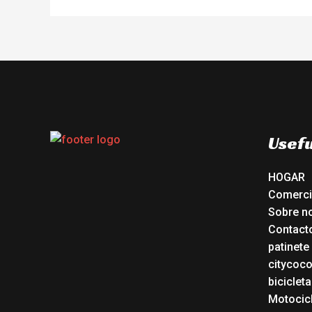
Usefu
HOGAR
Comerc
Sobre n
Contact
patinete
citycoc
bicicleta
Motocicl