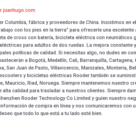
or
juanhugo.com
er Columbia, fábrica y proveedores de China. Insistimos en el 
trabajo con los pies en la tierra” para ofrecerle una excelent
leta de cross con batería, bicicleta eléctrica con neumáticos g
léctricas para adultos de dos ruedas. La mejora constante y 
pales políticas de calidad. Si necesitas algo, no dudes en co
astecerán a Bogotá, Medellín, Cali, Barranquilla, Cartagena
a, San Juan de Pasto, Villavicencio, Manizales, Montería, Bel
s escooters y bicicletas eléctricas Rooder también se sumini
re, Mauricio, Riad, Noruega. Siempre mantenemos nuestro cr
 de alta calidad para trasladar a nuestros clientes. Siempre 
r Shenzhen Rooder Technology Co Limited y guíen nuestro neg
u información de compra en línea y nos comunicaremos con 
eseo que todo lo que está a tu lado esté bien.