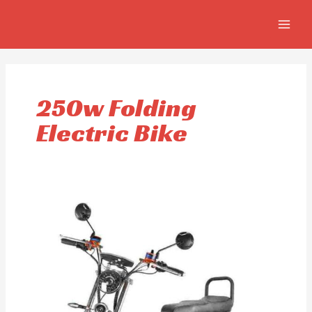
Ir
MAIN
al
MEN
contenido
250w Folding
Electric Bike