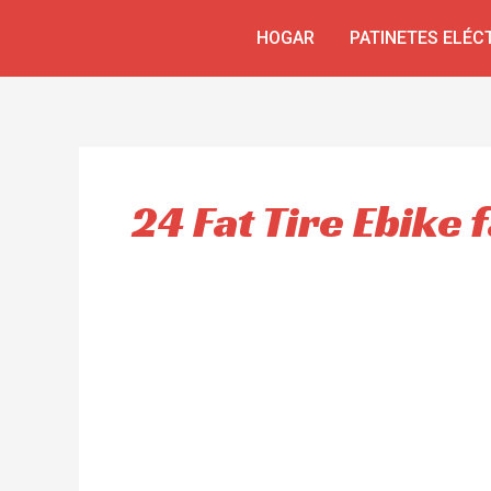
Ir
HOGAR
PATINETES ELÉC
al
contenido
24 Fat Tire Ebike 