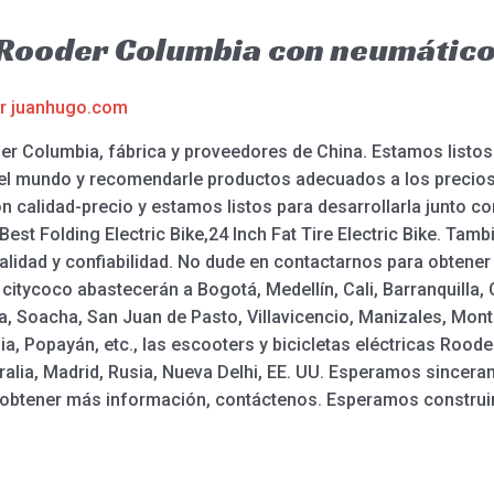
a Rooder Columbia con neumátic
or
juanhugo.com
oder Columbia, fábrica y proveedores de China. Estamos listo
el mundo y recomendarle productos adecuados a los precios 
ón calidad-precio y estamos listos para desarrollarla junto con
, Best Folding Electric Bike,24 Inch Fat Tire Electric Bike. T
calidad y confiabilidad. No dude en contactarnos para obtener
 citycoco abastecerán a Bogotá, Medellín, Cali, Barranquilla
a, Soacha, San Juan de Pasto, Villavicencio, Manizales, Monter
a, Popayán, etc., las escooters y bicicletas eléctricas Roode
alia, Madrid, Rusia, Nueva Delhi, EE. UU. Esperamos sincer
a obtener más información, contáctenos. Esperamos construir