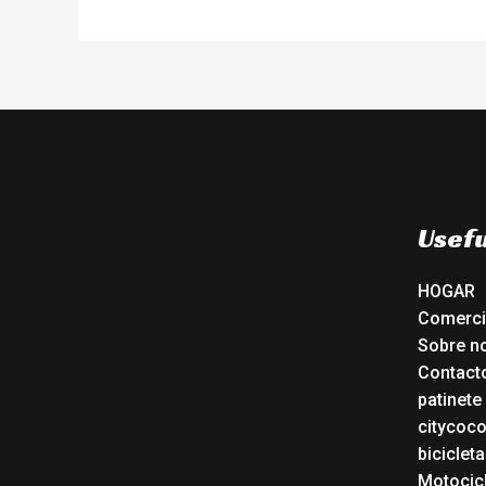
Usefu
HOGAR
Comerc
Sobre n
Contact
patinete
citycoc
bicicleta
Motocicl