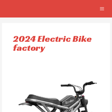
Ir
MAIN
al
MEN
contenido
2024 Electric Bike
factory