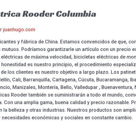
éctrica Rooder Columbia
or
juanhugo.com
icantes y fábrica de China. Estamos convencidos de que, co
 mutuos. Podríamos garantizarle un artículo con un precio ex
s eléctricas de máxima velocidad, bicicletas eléctricas de mon
a honestidad es nuestro principio, el procedimiento especiali
n de los clientes es nuestro objetivo a largo plazo. Los patin
lín, Cali, Barranquilla, Cartagena, Cúcuta, Bucaramanga, Iba
ncio, Manizales, Montería, Bello, Valledupar , Buenaventura,
ctricas Rooder también se suministrarán a todo el mundo, com
 Con una amplia gama, buena calidad y precio razonable. Pr
n la belleza y otras industrias. Nuestros productos son amp
er necesidades económicas y sociales en constante cambio.