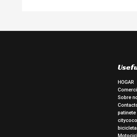
Usefu
HOGAR
Comerc
Sobre n
Contact
patinete
citycoc
bicicleta
Motocicl