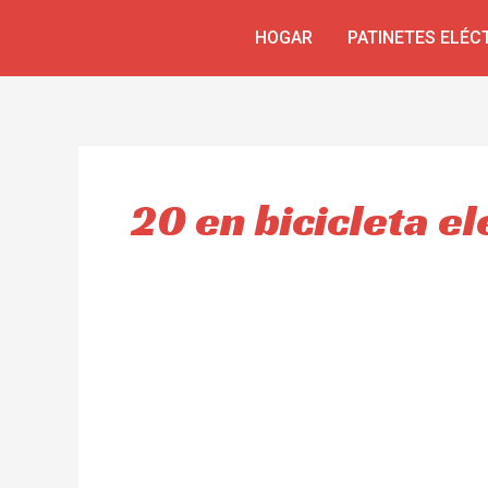
Ir
HOGAR
PATINETES ELÉC
al
contenido
20 en bicicleta el