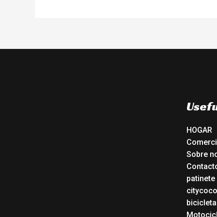
Usefu
HOGAR
Comerc
Sobre n
Contact
patinete
citycoc
bicicleta
Motocicl