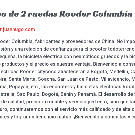
no de 2 ruedas Rooder Columbia
or
juanhugo.com
ooder Columbia, fabricantes y proveedores de China. No impo
ión y una relación de confianza para el scooter todoterreno 
 pequeña, la bicicleta eléctrica con neumáticos gruesos y la bic
productos y el precio es nuestra ventaja. Bienvenido a cons
éctricas Rooder citycoco abastecerán a Bogotá, Medellín, Cal
a, Santa Marta, Soacha, San Juan de Pasto, Villavicencio, Ma
nia, Popayán, etc., las escooters y bicicletas eléctricas Roo
stralia, Sao Paulo, Bogotá, Benin y Panamá. El desarrollo 
 de calidad, precio razonable y servicio perfecto, sino que ta
turo, continuaremos con el servicio más calificado y de alta 
entes y lograr un beneficio mutuo! ¡Bienvenido a consultas y c