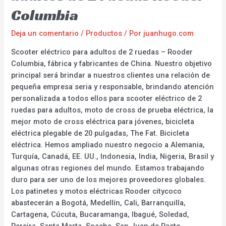
Columbia
Deja un comentario
/
Productos
/ Por
juanhugo.com
Scooter eléctrico para adultos de 2 ruedas – Rooder
Columbia, fábrica y fabricantes de China. Nuestro objetivo
principal será brindar a nuestros clientes una relación de
pequeña empresa seria y responsable, brindando atención
personalizada a todos ellos para scooter eléctrico de 2
ruedas para adultos, moto de cross de prueba eléctrica, la
mejor moto de cross eléctrica para jóvenes, bicicleta
eléctrica plegable de 20 pulgadas, The Fat. Bicicleta
eléctrica. Hemos ampliado nuestro negocio a Alemania,
Turquía, Canadá, EE. UU., Indonesia, India, Nigeria, Brasil y
algunas otras regiones del mundo. Estamos trabajando
duro para ser uno de los mejores proveedores globales.
Los patinetes y motos eléctricas Rooder citycoco
abastecerán a Bogotá, Medellín, Cali, Barranquilla,
Cartagena, Cúcuta, Bucaramanga, Ibagué, Soledad,
Pereira, Santa Marta, Soacha, San Juan de Pasto,