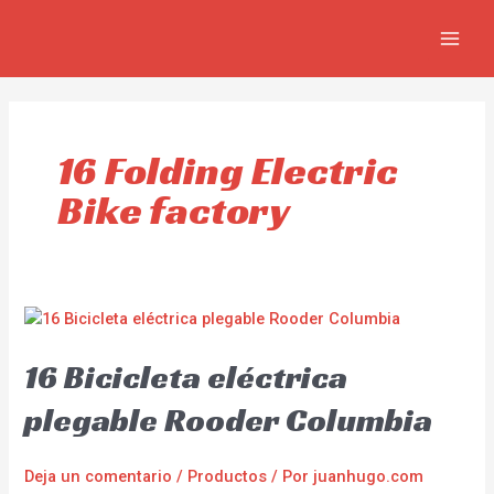
Ir
MAIN
al
MEN
contenido
16 Folding Electric
Bike factory
16 Bicicleta eléctrica
plegable Rooder Columbia
Deja un comentario
/
Productos
/ Por
juanhugo.com