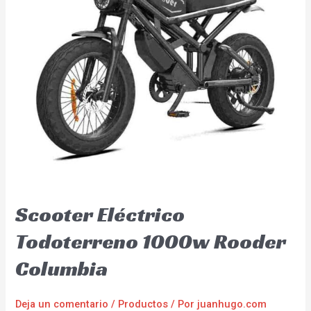
Scooter Eléctrico
Todoterreno 1000w Rooder
Columbia
Deja un comentario
/
Productos
/ Por
juanhugo.com