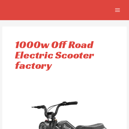
Ir
MAIN
al
MEN
contenido
1000w Off Road
Electric Scooter
factory