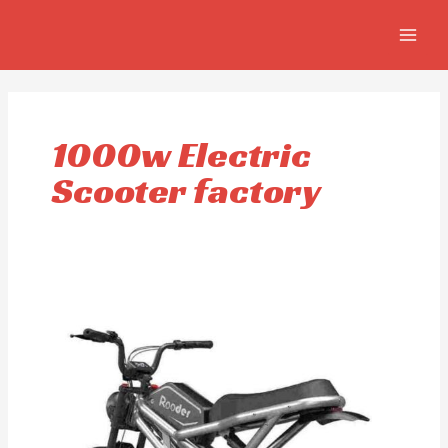
Ir
MAIN
al
MEN
contenido
1000w Electric
Scooter factory