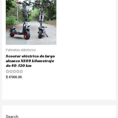
Patinetes eléctricos
Scooter eléctrico de largo
alcance XS09 kilometraje
de 40-120 km
Rated
$
6'000.00
0
out
of
5
Search