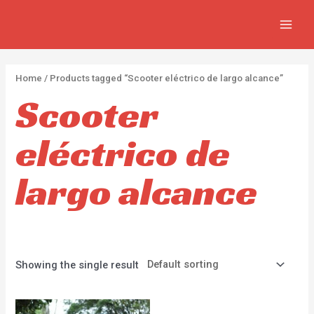
APLI
Ir
2
4
2
MAIN
al
p
p
p
MEN
contenido
r
r
r
o
o
o
Home
/ Products tagged “Scooter eléctrico de largo alcance”
d
d
d
Scooter
u
u
u
c
c
c
eléctrico de
t
t
t
s
s
s
largo alcance
Showing the single result