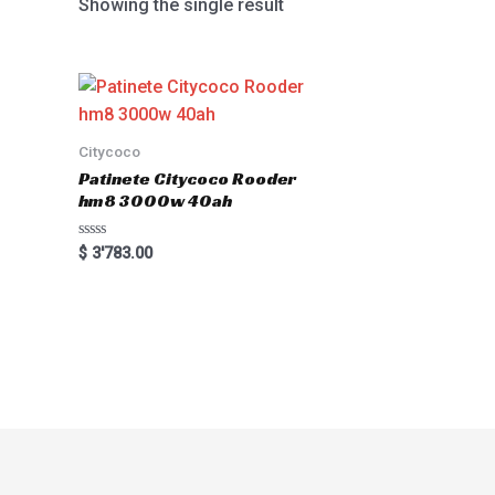
Showing the single result
Citycoco
Patinete Citycoco Rooder
hm8 3000w 40ah
Rated
$
3'783.00
0
out
of
5