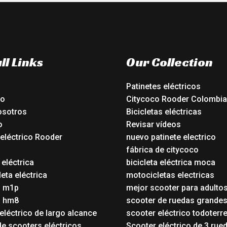
ll Links
Our Collection
Patinetes eléctricos
io
Citycoco Rooder Colombia
osotros
Bicicletas eléctricas
o
Revisar vídeos
 eléctrico Rooder
nuevo patinete electrico
o
fábrica de citycoco
 eléctrica
bicicleta eléctrica moca
eta eléctrica
motocicletas electricas
o m1p
mejor scooter para adulto
o hm8
scooter de ruedas grande
eléctrico de largo alcance
scooter eléctrico todoterr
de scooters eléctricos
Scooter eléctrico de 3 rue