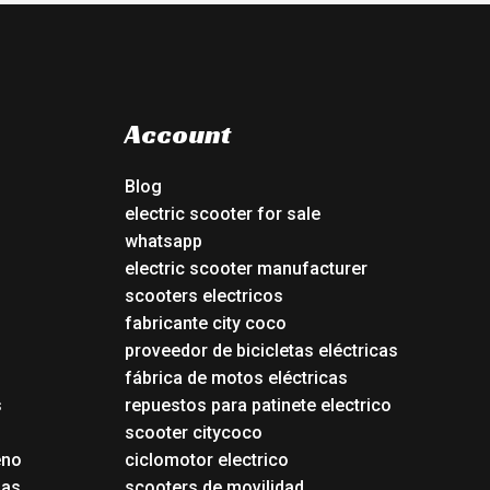
Account
Blog
electric scooter for sale
whatsapp
electric scooter manufacturer
scooters electricos
fabricante city coco
proveedor de bicicletas eléctricas
fábrica de motos eléctricas
s
repuestos para patinete electrico
s
scooter citycoco
eno
ciclomotor electrico
das
scooters de movilidad