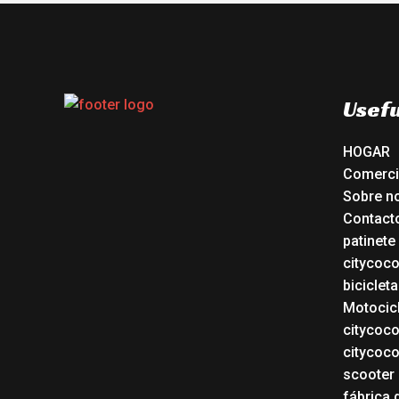
Usefu
HOGAR
Comerc
Sobre n
Contact
patinete
citycoc
bicicleta
Motocicl
citycoc
citycoc
scooter 
fábrica 