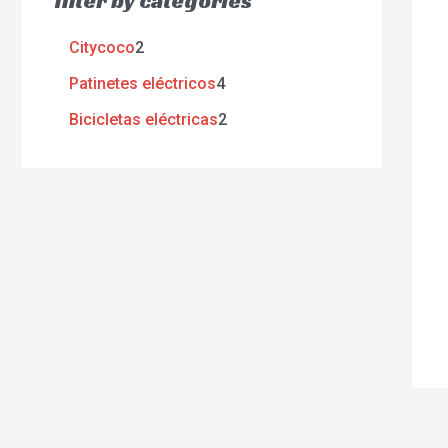
filter by categories
Citycoco
2
Patinetes eléctricos
4
Bicicletas eléctricas
2