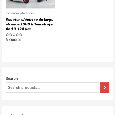
Patinetes eléctricos
Scooter eléctrico de largo
alcance XS09 kilometraje
de 40-120 km
Rated
$
6'000.00
0
out
of
5
Search