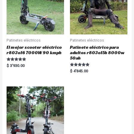
Patinetes eléctricos
Patinetes eléctricos
El mejor scooter eléctrico
Patinete eléctrico para
r803o16 7000W 90 kmph
adultos r803o15b 8000w
50ah
Rated
$
3'930.00
5.00
Rated
$
4'845.00
out of 5
5.00
out of 5