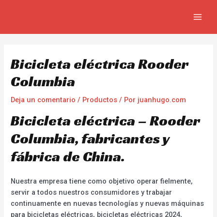
Ir
Navegación
MAIN
al
de
MEN
contenido
entradas
Bicicleta eléctrica Rooder
Columbia
Deja un comentario
/
Productos
/ Por
juanhugo.com
Bicicleta eléctrica – Rooder
Columbia, fabricantes y
fábrica de China.
Nuestra empresa tiene como objetivo operar fielmente,
servir a todos nuestros consumidores y trabajar
continuamente en nuevas tecnologías y nuevas máquinas
para bicicletas eléctricas, bicicletas eléctricas 2024,