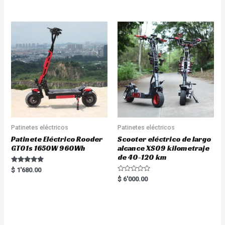
5.00
out of 5
Patinetes eléctricos
Patinetes eléctricos
Patinete Eléctrico Rooder
Scooter eléctrico de largo
GT01s 1650W 960Wh
alcance XS09 kilometraje
de 40-120 km
Rated
$
1'680.00
5.00
R
$
6'000.00
out of 5
a
t
e
d
0
o
u