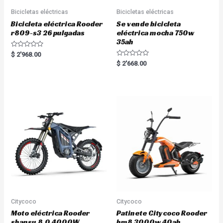
Bicicletas eléctricas
Bicicletas eléctricas
Bicicleta eléctrica Rooder
Se vende bicicleta
r809-s3 26 pulgadas
eléctrica mocha 750w
35ah
R
$
2'968.00
a
R
$
2'668.00
t
a
e
t
d
e
0
d
o
0
u
o
t
u
o
t
f
o
5
f
5
Citycoco
Citycoco
Moto eléctrica Rooder
Patinete Citycoco Rooder
shansu 8.0 4000W
hm8 3000w 40ah