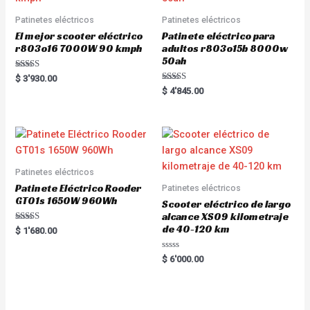
5
Patinetes eléctricos
Patinetes eléctricos
El mejor scooter eléctrico
Patinete eléctrico para
r803o16 7000W 90 kmph
adultos r803o15b 8000w
50ah
Rated
$
3'930.00
5.00
Rated
$
4'845.00
out of 5
5.00
out of 5
Patinetes eléctricos
Patinete Eléctrico Rooder
Patinetes eléctricos
GT01s 1650W 960Wh
Scooter eléctrico de largo
alcance XS09 kilometraje
de 40-120 km
Rated
$
1'680.00
5.00
out of 5
R
$
6'000.00
a
t
e
d
0
o