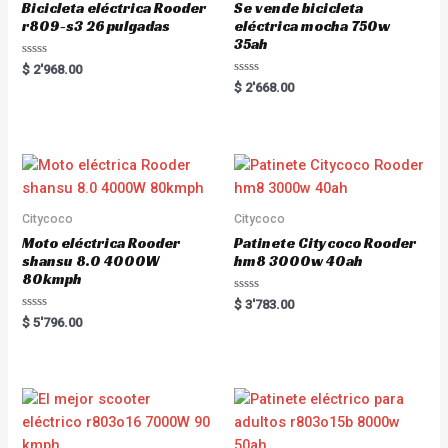
Bicicleta eléctrica Rooder
Se vende bicicleta
r809-s3 26 pulgadas
eléctrica mocha 750w
35ah
R
$
2'968.00
a
R
$
2'668.00
t
a
e
t
d
e
0
d
o
0
u
o
t
u
o
t
f
o
5
f
5
Citycoco
Citycoco
Moto eléctrica Rooder
Patinete Citycoco Rooder
shansu 8.0 4000W
hm8 3000w 40ah
80kmph
R
$
3'783.00
a
R
$
5'796.00
t
a
e
t
d
e
0
d
o
0
u
o
t
u
o
t
f
o
5
f