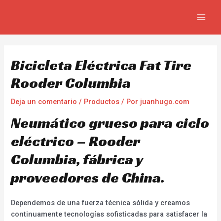
Ir
Navegación
MAIN
al
de
MEN
contenido
entradas
Bicicleta Eléctrica Fat Tire
Rooder Columbia
Deja un comentario
/
Productos
/ Por
juanhugo.com
Neumático grueso para ciclo
eléctrico – Rooder
Columbia, fábrica y
proveedores de China.
Dependemos de una fuerza técnica sólida y creamos
continuamente tecnologías sofisticadas para satisfacer la